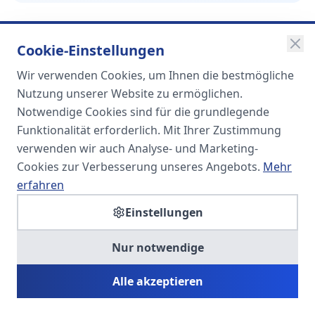
Cookie-Einstellungen
Wir verwenden Cookies, um Ihnen die bestmögliche
SOMA
Nutzung unserer Website zu ermöglichen.
Unternehmensgruppe
Notwendige Cookies sind für die grundlegende
Funktionalität erforderlich. Mit Ihrer Zustimmung
Spezialisiert auf Fach- und
verwenden wir auch Analyse- und Marketing-
Führungskräfte in der
Cookies zur Verbesserung unseres Angebots.
Mehr
Personaldienstleistung
erfahren
Einstellungen
SOMA HR KONSULT UG
Nur notwendige
Personalberatung & Executive Search
Alle akzeptieren