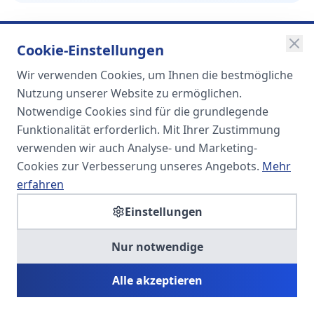
Cookie-Einstellungen
Wir verwenden Cookies, um Ihnen die bestmögliche
SOMA
Nutzung unserer Website zu ermöglichen.
Unternehmensgruppe
Notwendige Cookies sind für die grundlegende
Funktionalität erforderlich. Mit Ihrer Zustimmung
Spezialisiert auf Fach- und
verwenden wir auch Analyse- und Marketing-
Führungskräfte in der
Cookies zur Verbesserung unseres Angebots.
Mehr
Personaldienstleistung
erfahren
Einstellungen
SOMA HR KONSULT UG
Nur notwendige
Personalberatung & Executive Search
Alle akzeptieren