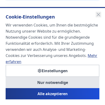
Cookie-Einstellungen
Wir verwenden Cookies, um Ihnen die bestmögliche
SOMA
Nutzung unserer Website zu ermöglichen.
Unternehmensgruppe
Notwendige Cookies sind für die grundlegende
Funktionalität erforderlich. Mit Ihrer Zustimmung
Spezialisiert auf Fach- und
verwenden wir auch Analyse- und Marketing-
Führungskräfte in der
Cookies zur Verbesserung unseres Angebots.
Mehr
Personaldienstleistung
erfahren
Einstellungen
SOMA HR KONSULT UG
Nur notwendige
Personalberatung & Executive Search
Alle akzeptieren