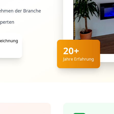
ehmen der Branche
xperten
20+
Jahre Erfahrung