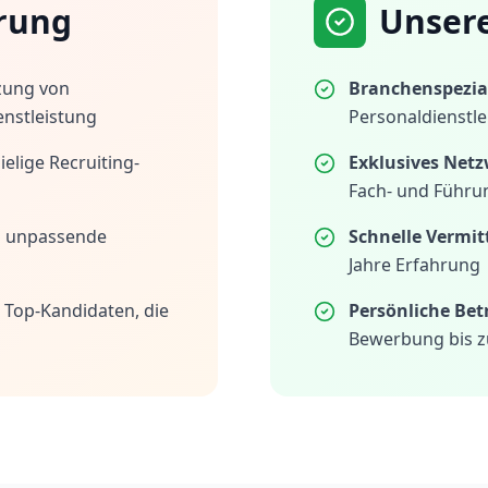
rung
Unser
zung von
Branchenspezial
enstleistung
Personaldienstle
elige Recruiting-
Exklusives Netz
Fach- und Führu
h unpassende
Schnelle Vermit
Jahre Erfahrung
 Top-Kandidaten, die
Persönliche Be
Bewerbung bis z