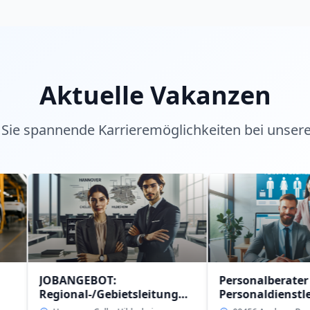
Aktuelle Vakanzen
Sie spannende Karrieremöglichkeiten bei unser
BANGEBOT:
Personalberater (w/m/d)
ional-/Gebietsleitung
Personaldienstleistung
/m/d)
intern in 09456 Anaberg-