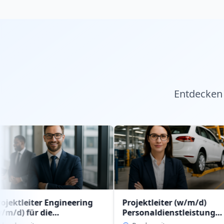
Entdecken 
r Engineering
Projektleiter (w/m/d)
JO
die
Personaldienstleistung
Reg
nstleistung
intern im Geschäftsbereich
(w