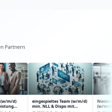
en Partnern
eingespieltes Team (w/m/d)
Niederlassungsle
min. NLL & Dispo mit
(w/m/d) mit
Erfahrung bzw.
Führungserfahru